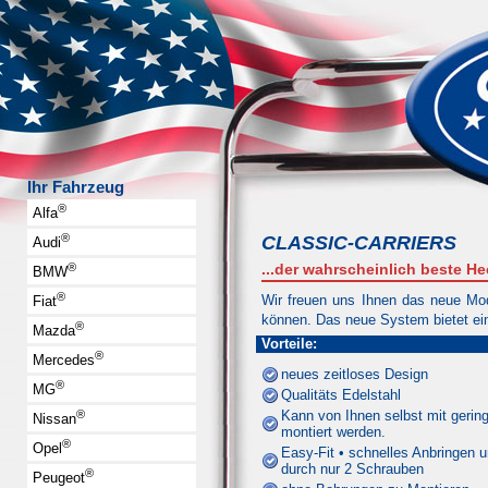
Ihr Fahrzeug
®
Alfa
®
CLASSIC-CARRIERS
Audi
®
...der wahrscheinlich beste He
BMW
®
Wir freuen uns Ihnen das neue Mod
Fiat
können. Das neue System bietet ein
®
Mazda
Vorteile:
®
Mercedes
neues zeitloses Design
®
MG
Qualitäts Edelstahl
®
Kann von Ihnen selbst mit geri
Nissan
montiert werden.
®
Opel
Easy-Fit • schnelles Anbringen 
durch nur 2 Schrauben
®
Peugeot