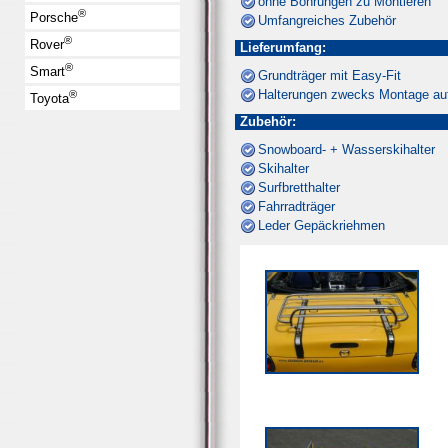
ohne Bohrungen zu Montieren
®
Porsche
Umfangreiches Zubehör
®
Rover
Lieferumfang:
®
Smart
Grundträger mit Easy-Fit
Halterungen zwecks Montage au
®
Toyota
Zubehör:
Snowboard- + Wasserskihalter
Skihalter
Surfbretthalter
Fahrradträger
Leder Gepäckriehmen